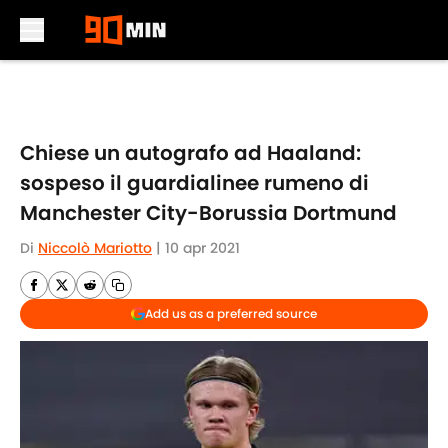
Skip to main content
Chiese un autografo ad Haaland:
sospeso il guardialinee rumeno di
Manchester City-Borussia Dortmund
Di
Niccolò Mariotto
|
10 apr 2021
Add us as a preferred source