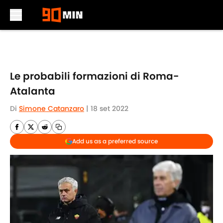
Skip to main content
Le probabili formazioni di Roma-
Atalanta
Di
Simone Catanzaro
|
18 set 2022
Add us as a preferred source