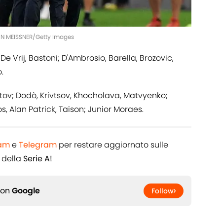
IN MEISSNER/Getty Images
e Vrij, Bastoni; D'Ambrosio, Barella, Brozovic,
.
tov; Dodò, Krivtsov, Khocholava, Matvyenko;
, Alan Patrick, Taison; Junior Moraes.
ram
e
Telegram
per restare aggiornato sulle
 della
Serie A!
 on
Google
Follow