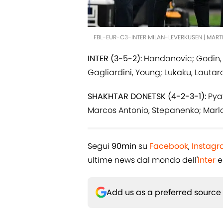
FBL-EUR-C3-INTER MILAN-LEVERKUSEN | MART
INTER (3-5-2):
Handanovic; Godin, D
Gagliardini, Young; Lukaku, Lautaro
SHAKHTAR DONETSK (4-2-3-1):
Pya
Marcos Antonio, Stepanenko; Marlos
Segui
90min
su
Facebook
,
Instag
ultime news dal mondo dell'
Inter
e
Add us as a preferred source