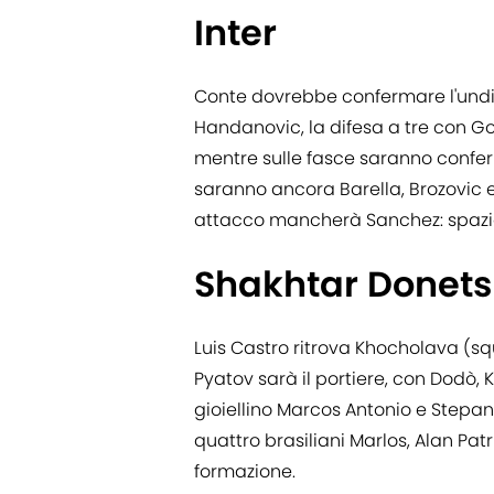
Inter
Conte dovrebbe confermare l'undic
Handanovic, la difesa a tre con Godi
mentre sulle fasce saranno confer
saranno ancora Barella, Brozovic e
attacco mancherà Sanchez: spazio
Shakhtar Donets
Luis Castro ritrova Khocholava (squ
Pyatov sarà il portiere, con Dodò, 
gioiellino Marcos Antonio e Stepa
quattro brasiliani Marlos, Alan Pat
formazione.