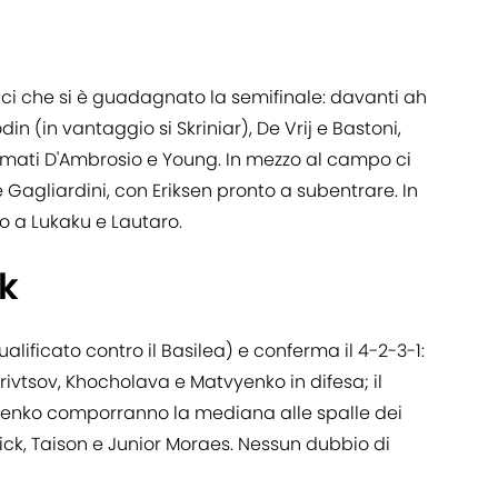
i che si è guadagnato la semifinale: davanti ah
n (in vantaggio si Skriniar), De Vrij e Bastoni,
mati D'Ambrosio e Young. In mezzo al campo ci
 Gagliardini, con Eriksen pronto a subentrare. In
 a Lukaku e Lautaro.
k
alificato contro il Basilea) e conferma il 4-2-3-1:
Krivtsov, Khocholava e Matvyenko in difesa; il
nenko comporranno la mediana alle spalle dei
rick, Taison e Junior Moraes. Nessun dubbio di