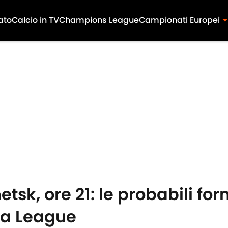
ato
Calcio in TV
Champions League
Campionati Europei
tsk, ore 21: le probabili for
pa League