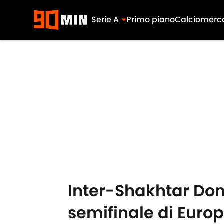
Serie A
Primo piano
Calciomerc
Skip to main content
Inter-Shakhtar Done
semifinale di Euro