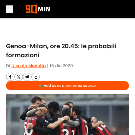
Skip to main content
Genoa-Milan, ore 20.45: le probabili
formazioni
Di
Niccolò Mariotto
|
16 dic 2020
Add us as a preferred source