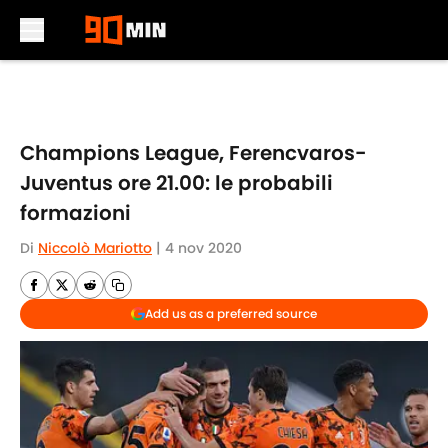
Skip to main content
Champions League, Ferencvaros-
Juventus ore 21.00: le probabili
formazioni
Di
Niccolò Mariotto
|
4 nov 2020
Add us as a preferred source