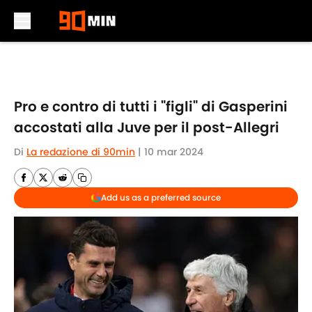
Skip to main content
Pro e contro di tutti i "figli" di Gasperini
accostati alla Juve per il post-Allegri
Di
La redazione di 90min
|
10 mar 2024
Add us as a preferred source