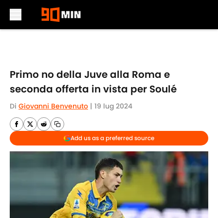
Skip to main content
Primo no della Juve alla Roma e
seconda offerta in vista per Soulé
Di
Giovanni Benvenuto
|
19 lug 2024
Add us as a preferred source