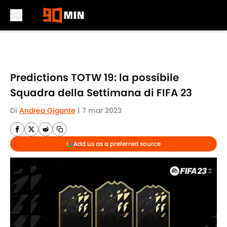
Skip to main content
Predictions TOTW 19: la possibile
Squadra della Settimana di FIFA 23
Di
Andrea Gigante
|
7 mar 2023
Add us as a preferred source