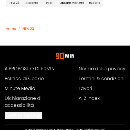
FIFA 23
Atalanta
Inter
Lautaro Martinez
eSports
Home
/
FIFA 23
A PROPOSITO DI 90MIN
Norme della privacy
Politica di Cookie
Termini & condizioni
Minute Media
Lavori
Dichiarazione di
A-Z Index
accessibilità
Cookies Settings
© 2026
Powered by Minute Media
-
Tutti i diritti riservati