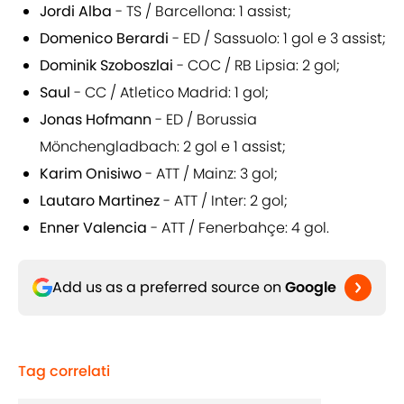
Jordi Alba
- TS / Barcellona: 1 assist;
Domenico Berardi
- ED / Sassuolo: 1 gol e 3 assist;
Dominik Szoboszlai
- COC / RB Lipsia: 2 gol;
Saul
- CC / Atletico Madrid: 1 gol;
Jonas Hofmann
- ED / Borussia
Mönchengladbach: 2 gol e 1 assist;
Karim Onisiwo
- ATT / Mainz: 3 gol;
Lautaro Martinez
- ATT / Inter: 2 gol;
Enner Valencia
- ATT / Fenerbahçe: 4 gol.
Add us as a preferred source on
Google
Tag correlati