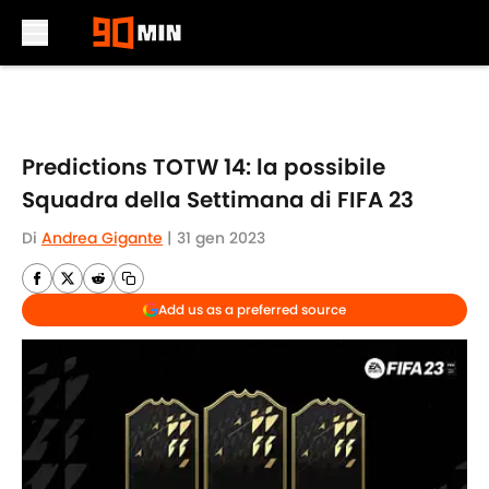
Skip to main content
Predictions TOTW 14: la possibile
Squadra della Settimana di FIFA 23
Di
Andrea Gigante
|
31 gen 2023
Add us as a preferred source