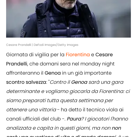
Cesare Prandelli | DeFodi Images/Getty Images
Giornata di vigilia per la
Fiorentina
e
Cesare
Prandelli
, che domani sera nel monday night
affronteranno il
Genoa
in un già importante
scontro
salvezza
: "
Contro il
Genoa
sarà una gara
determinante e vogliamo giocarla da Fiorentina: ci
siamo preparati tutta questa settimana per
ottenere una vittoria
- ha detto il tecnico viola ai
canali ufficiali del club -.
Paura
? I giocatori l'hanno
analizzata e capita in questi giorni, ma non
non