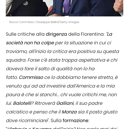
Rocco Commisso | Giuseppe Bellini/Getty Images
Sulle critiche alla
dirigenza
della Fiorentina:
"
La
società non ha colpe
per la situazione in cui ci
troviamo, all'inizio la critica era positiva su questa
squadra. Forse c'è stata troppa aspettativa e chi
doveva fare il salto di qualità non lo ha
fatto.
Commisso
ce lo dobbiamo tenere stretto, è
venuto qui ad ad investire dall'America e la mia
paura è che si stanchi... chi vuole critichi me, non
lui.
Balotelli
? Ritroverà
Galliani
, il suo padre
calcistico e penso che il
Monza
sia il posto giusto
dove ricominciare
". Sulla
formazione
: