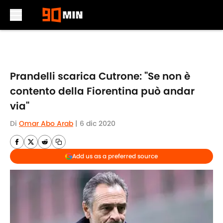
Skip to main content
Prandelli scarica Cutrone: "Se non è
contento della Fiorentina può andar
via"
Di
Omar Abo Arab
|
6 dic 2020
Add us as a preferred source