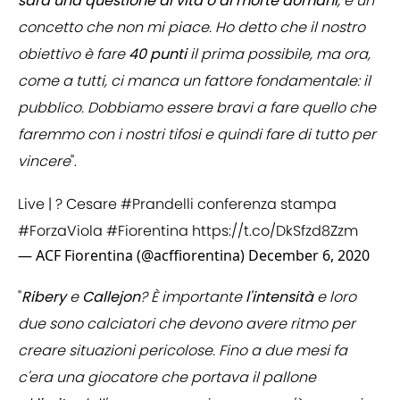
sarà una questione di vita o di morte domani
, è un
concetto che non mi piace. Ho detto che il nostro
obiettivo è fare
40 punti
il prima possibile, ma ora,
come a tutti, ci manca un fattore fondamentale: il
pubblico. Dobbiamo essere bravi a fare quello che
faremmo con i nostri tifosi e quindi fare di tutto per
vincere
".
Live | ? Cesare
#Prandelli
conferenza stampa
#ForzaViola
#Fiorentina
https://t.co/DkSfzd8Zzm
— ACF Fiorentina (@acffiorentina)
December 6, 2020
"
Ribery
e
Callejon
? È importante
l'intensità
e loro
due sono calciatori che devono avere ritmo per
creare situazioni pericolose. Fino a due mesi fa
c'era una giocatore che portava il pallone