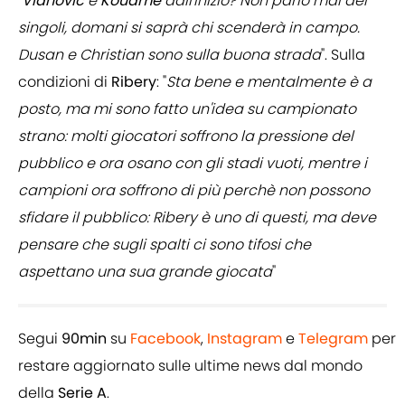
"
Vlahovic
e
Kouame
dall'inizio? Non parlo mai dei
singoli, domani si saprà chi scenderà in campo.
Dusan e Christian sono sulla buona strada
". Sulla
condizioni di
Ribery
: "
Sta bene e mentalmente è a
posto, ma mi sono fatto un'idea su campionato
strano: molti giocatori soffrono la pressione del
pubblico e ora osano con gli stadi vuoti, mentre i
campioni ora soffrono di più perchè non possono
sfidare il pubblico: Ribery è uno di questi, ma deve
pensare che sugli spalti ci sono tifosi che
aspettano una sua grande giocata
"
Segui
90min
su
Facebook
,
Instagram
e
Telegram
per
restare aggiornato sulle ultime news dal mondo
della
Serie A
.