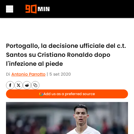
Skip to main content
Portogallo, la decisione ufficiale del c.t.
Santos su Cristiano Ronaldo dopo
l'infezione al piede
Di
Antonio Parrotto
|
5 set 2020
Add us as a preferred source