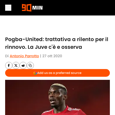
Skip to main content
Pogba-United: trattativa a rilento per il
rinnovo. La Juve c'è e osserva
Di
Antonio Parrotto
|
27 ott 2020
Add us as a preferred source