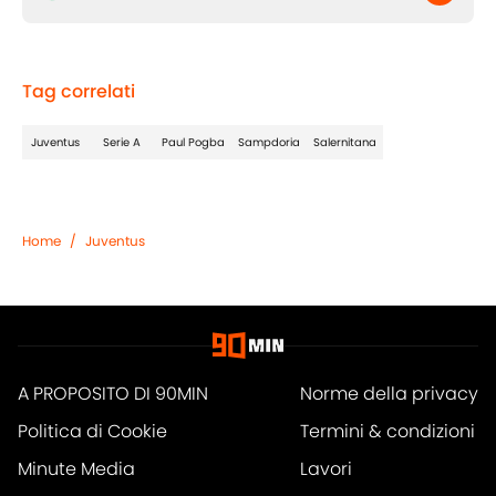
Tag correlati
Juventus
Serie A
Paul Pogba
Sampdoria
Salernitana
Home
/
Juventus
A PROPOSITO DI 90MIN
Norme della privacy
Politica di Cookie
Termini & condizioni
Minute Media
Lavori