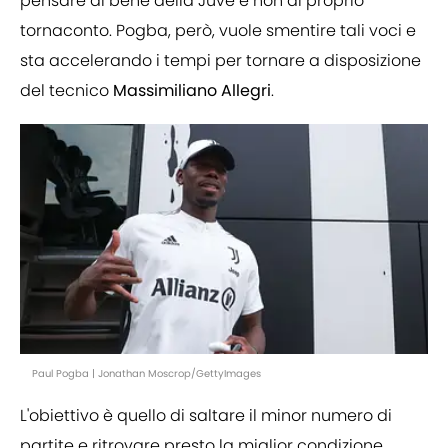
pensare al bene della Juve e non al proprio
tornaconto. Pogba, però, vuole smentire tali voci e
sta accelerando i tempi per tornare a disposizione
del tecnico
Massimiliano Allegri
.
Paul Pogba | Jonathan Moscrop/GettyImages
L'obiettivo è quello di saltare il minor numero di
partite e ritrovare presto la miglior condizione