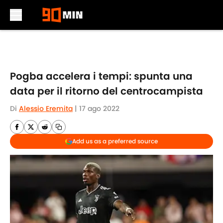
Skip to main content
Pogba accelera i tempi: spunta una
data per il ritorno del centrocampista
Di
Alessio Eremita
|
17 ago 2022
Add us as a preferred source