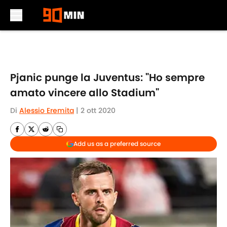
Skip to main content
Pjanic punge la Juventus: "Ho sempre
amato vincere allo Stadium"
Di
Alessio Eremita
|
2 ott 2020
Add us as a preferred source