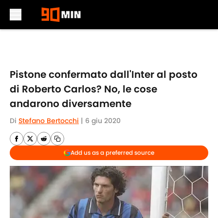
Skip to main content
Pistone confermato dall'Inter al posto
di Roberto Carlos? No, le cose
andarono diversamente
Di
Stefano Bertocchi
|
6 giu 2020
Add us as a preferred source