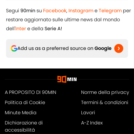
Segui
90min
su
Facebook
,
Instagram
e
Telegram
per
restare aggiornato sulle ultime news dal mondo
dell'
Inter
e della
Serie A!
Add us as a preferred source on
Google
A PROPOSITO DI 90MIN
Norme della privacy
Politica di Cookie
Termini & condizioni
Minute Media
Lavori
Dichiarazione di
A-Z Index
accessibilità