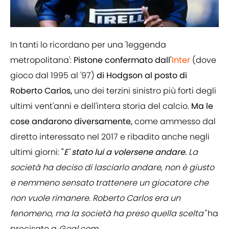
In tanti lo ricordano per una 'leggenda
metropolitana':
Pistone confermato dall'
Inter
(dove
gioco dal 1995 al '97)
di Hodgson al posto di
Roberto Carlos,
uno dei terzini sinistro più forti degli
ultimi vent'anni e dell'intera storia del calcio.
Ma le
cose andarono diversamente,
come ammesso dal
diretto interessato nel 2017 e ribadito anche negli
ultimi giorni:
"
E' stato lui a volersene andare.
La
società ha deciso di lasciarlo andare, non è giusto
e nemmeno sensato trattenere un giocatore che
non vuole rimanere. Roberto Carlos era un
fenomeno, ma la società ha preso quella scelta"
ha
precisato a
Goal.com.