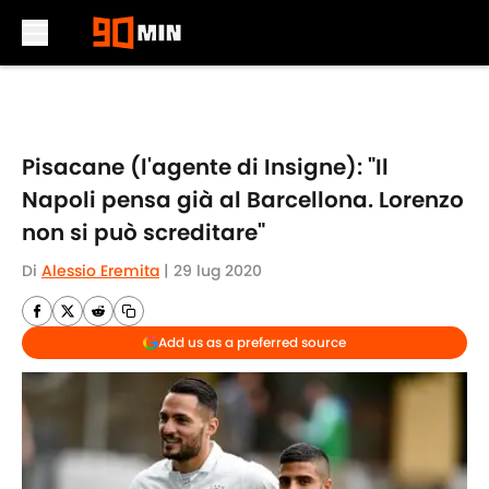
Skip to main content
Pisacane (l'agente di Insigne): "Il
Napoli pensa già al Barcellona. Lorenzo
non si può screditare"
Di
Alessio Eremita
|
29 lug 2020
Add us as a preferred source