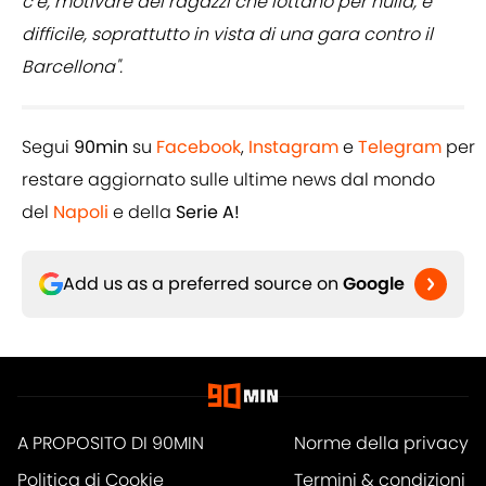
c’è, motivare dei ragazzi che lottano per nulla, è
difficile, soprattutto in vista di una gara contro il
Barcellona".
Segui
90min
su
Facebook
,
Instagram
e
Telegram
per
restare aggiornato sulle ultime news dal mondo
del
Napoli
e della
Serie A!
Add us as a preferred source on
Google
A PROPOSITO DI 90MIN
Norme della privacy
Politica di Cookie
Termini & condizioni