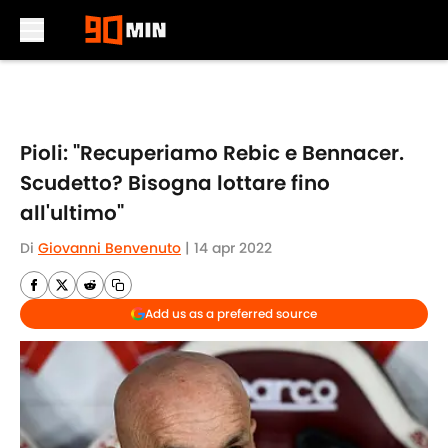
Skip to main content
Pioli: "Recuperiamo Rebic e Bennacer.
Scudetto? Bisogna lottare fino
all'ultimo"
Di
Giovanni Benvenuto
|
14 apr 2022
Add us as a preferred source