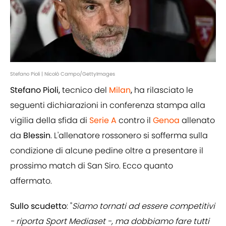
Stefano Pioli | Nicolò Campo/GettyImages
Stefano Pioli,
tecnico del
Milan
,
ha rilasciato le
seguenti dichiarazioni in conferenza stampa alla
vigilia della sfida di
Serie A
contro il
Genoa
allenato
da
Blessin
. L'allenatore rossonero si sofferma sulla
condizione di alcune pedine oltre a presentare il
prossimo match di San Siro. Ecco quanto
affermato.
Sullo scudetto
: "
Siamo tornati ad essere competitivi
- riporta Sport Mediaset -, ma dobbiamo fare tutti