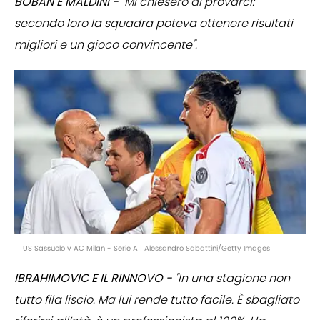
BOBAN E MALDINI -
"Mi chiesero di provarci:
secondo loro la squadra poteva ottenere risultati
migliori e un gioco convincente".
US Sassuolo v AC Milan - Serie A | Alessandro Sabattini/Getty Images
IBRAHIMOVIC E IL RINNOVO -
"In una stagione non
tutto fila liscio. Ma lui rende tutto facile. È sbagliato