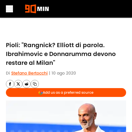
Skip to main content
Pioli: "Rangnick? Elliott di parola.
Ibrahimovic e Donnarumma devono
restare al Milan"
Di
Stefano Bertocchi
|
10 ago 2020
Add us as a preferred source