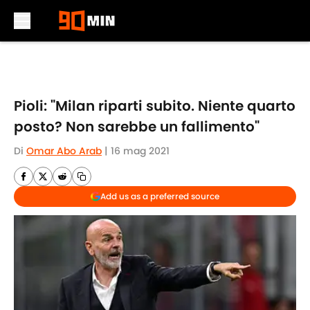
Skip to main content
Pioli: "Milan riparti subito. Niente quarto
posto? Non sarebbe un fallimento"
Di
Omar Abo Arab
|
16 mag 2021
Add us as a preferred source