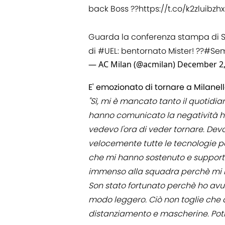
back Boss ??
https://t.co/k2zluibzhx
Guarda la conferenza stampa di Stef
di
#UEL
: bentornato Mister! ??
#Sem
— AC Milan (@acmilan)
December 2,
E' emozionato di tornare a Milanel
"Sì, mi è mancato tanto il quotidian
hanno comunicato la negatività ho
vedevo l'ora di veder tornare. Dev
velocemente tutte le tecnologie per 
che mi hanno sostenuto e support
immenso alla squadra perchè mi ha 
Son stato fortunato perchè ho avu
modo leggero. Ciò non toglie che
distanziamento e mascherine. Pot