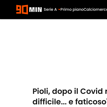
Serie A
Primo piano
Calciomerc
Skip to main content
Pioli, dopo il Covid
difficile... e faticoso