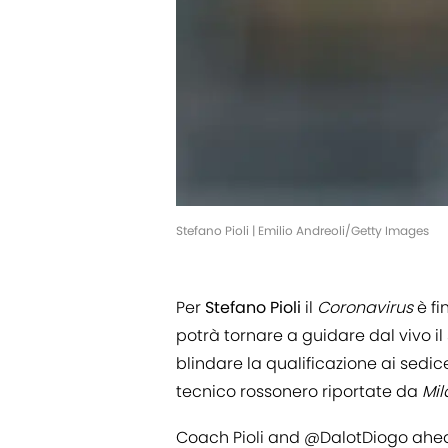
Stefano Pioli | Emilio Andreoli/Getty Images
Per
Stefano
Pioli
il
Coronavirus
è fi
potrà tornare a guidare dal vivo il
blindare la qualificazione ai sedic
tecnico rossonero riportate da
Mi
Coach Pioli and
@DalotDiogo
ahea