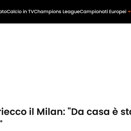
ato
Calcio in TV
Champions League
Campionati Europei
 riecco il Milan: "Da casa è st
"