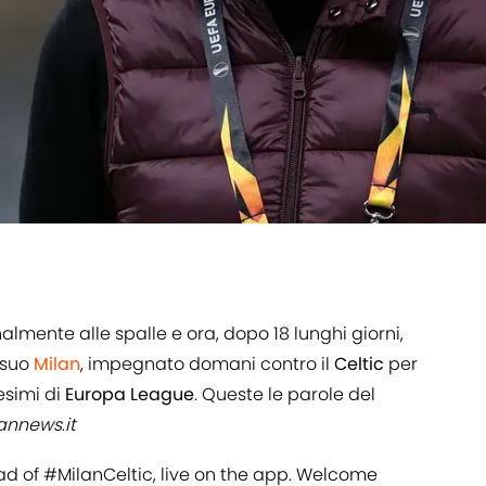
nalmente alle spalle e ora, dopo 18 lunghi giorni,
 suo
Milan
, impegnato domani contro il
Celtic
per
esimi di
Europa
League
. Queste le parole del
lannews
.
it
d of
#MilanCeltic
, live on the app. Welcome