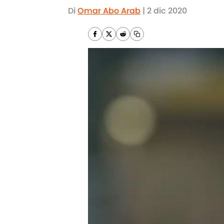
Di
Omar Abo Arab
|
2 dic 2020