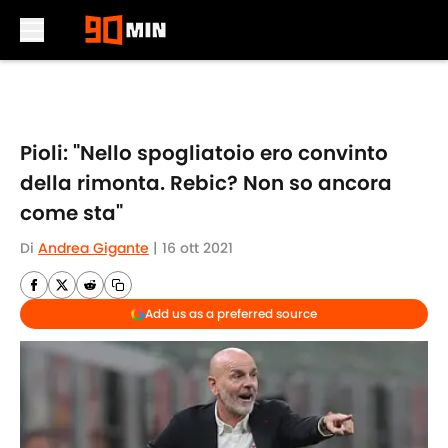
Skip to main content
Pioli: "Nello spogliatoio ero convinto
della rimonta. Rebic? Non so ancora
come sta"
Di
Andrea Gigante
|
16 ott 2021
Add us as a preferred source