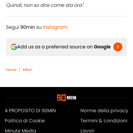
Quindi, non so dire come sta ora".
Segui
90min
su
Instagram
.
Add us as a preferred source on
Google
Home
/
Milan
A PROPOSITO DI 90MIN
Norme della privacy
Politica di Cookie
Termini & condizioni
Minute Media
Lavori