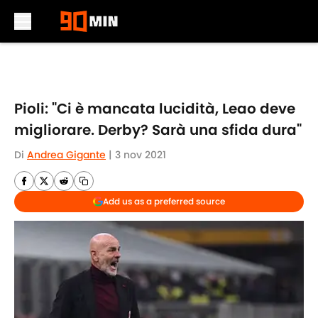
Skip to main content
Pioli: "Ci è mancata lucidità, Leao deve
migliorare. Derby? Sarà una sfida dura"
Di
Andrea Gigante
|
3 nov 2021
Add us as a preferred source