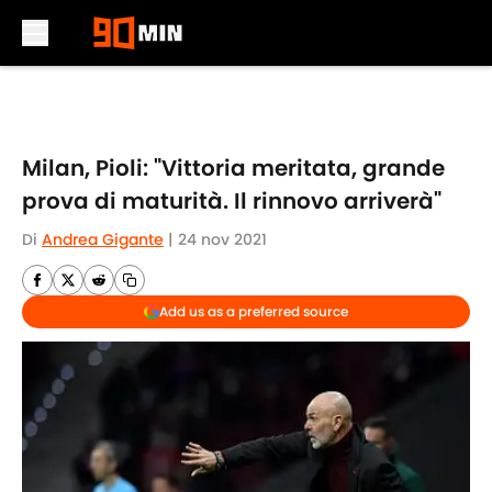
Skip to main content
Milan, Pioli: "Vittoria meritata, grande
prova di maturità. Il rinnovo arriverà"
Di
Andrea Gigante
|
24 nov 2021
Add us as a preferred source