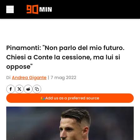
Skip to main content
Pinamonti: "Non parlo del mio futuro.
Chiesi a Conte la cessione, ma lui si
oppose"
Di
Andrea Gigante
|
7 mag 2022
Add us as a preferred source