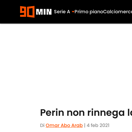
Serie A
Primo piano
Calciomerc
Skip to main content
Perin non rinnega l
Di
Omar Abo Arab
|
4 feb 2021