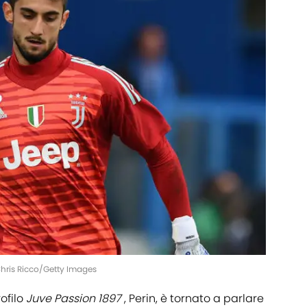
Chris Ricco/Getty Images
rofilo
Juve Passion 1897
, Perin, è tornato a parlare