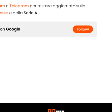
ram
e
Telegram
per restare aggiornato sulle
ntus
e della
Serie A
.
 on
Google
Follow