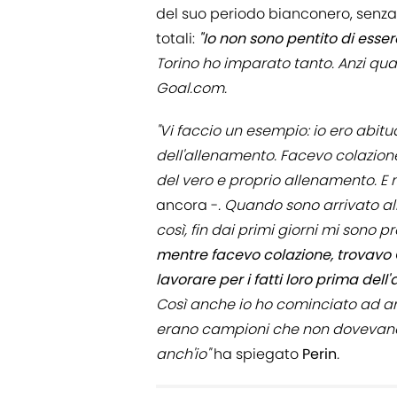
del suo periodo bianconero, senza
totali:
"Io non sono pentito di ess
Torino ho imparato tanto. Anzi quas
Goal.com.
"Vi faccio un esempio: io ero abi
dell'allenamento. Facevo colazione
del vero e proprio allenamento. E 
ancora -
. Quando sono arrivato al
così, fin dai primi giorni mi sono
mentre facevo colazione, trovavo C
lavorare per i fatti loro prima dell
Così anche io ho cominciato ad ar
erano campioni che non dovevano 
anch'io"
ha spiegato
Perin
.