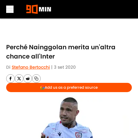
Skip to main content
Perché Nainggolan merita un'altra
chance all'Inter
Di
Stefano Bertocchi
|
3 set 2020
Add us as a preferred source