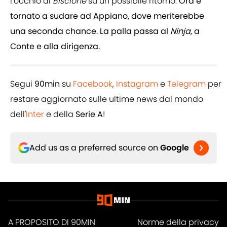
l’occhio al
Biscione
su un possibile ritorno.
Ora è
tornato a sudare ad Appiano, dove meriterebbe
una seconda chance. La palla passa al
Ninja
, a
Conte e alla dirigenza.
Segui
90min
su
Facebook
,
Instagram
e
Telegram
per
restare aggiornato sulle ultime news dal mondo
dell'
Inter
e della
Serie A
!
Add us as a preferred source on
Google
A PROPOSITO DI 90MIN
Norme della privacy