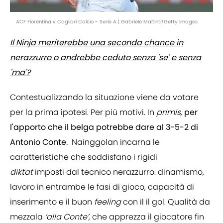
ACF Fiorentina v Cagliari Calcio - Serie A | Gabriele Maltinti/Getty Images
Il Ninja meriterebbe una seconda chance in
nerazzurro o andrebbe ceduto senza 'se' e senza
'ma'?
Contestualizzando la situazione viene da votare
per la prima ipotesi. Per più motivi. In
primis,
per
l'apporto che il belga potrebbe dare al 3-5-2 di
Antonio Conte.
Nainggolan incarna le
caratteristiche che soddisfano i rigidi
diktat
imposti dal tecnico nerazzurro: dinamismo,
lavoro in entrambe le fasi di gioco, capacità di
inserimento e il buon
feeling
con il il gol. Qualità da
mezzala
‘alla Conte’,
che apprezza il giocatore fin