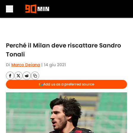
Skip to main content
Perché il Milan deve riscattare Sandro
Tonali
Di
Marco Deiana
|
14 giu 2021
Add us as a preferred source