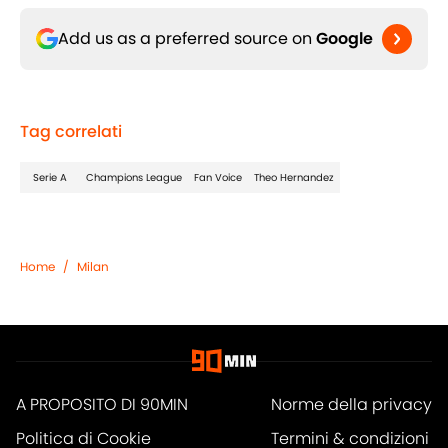
Add us as a preferred source on
Google
Tag correlati
Serie A
Champions League
Fan Voice
Theo Hernandez
Home
/
Milan
A PROPOSITO DI 90MIN
Norme della privacy
Politica di Cookie
Termini & condizioni