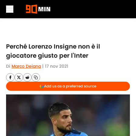
Skip to main content
Perché Lorenzo Insigne non è il
giocatore giusto per l'Inter
Di
Marco Deiana
|
17 nov 2021
Add us as a preferred source