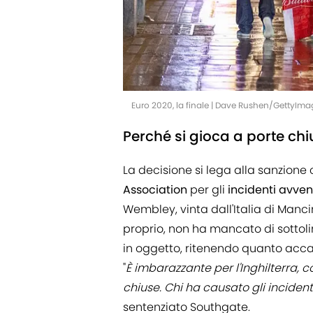
Euro 2020, la finale | Dave Rushen/GettyIma
Perché si gioca a porte chi
La decisione si lega alla sanzione
Association
per gli
incidenti avven
Wembley, vinta dall'Italia di Mancin
proprio, non ha mancato di sottoli
in oggetto, ritenendo quanto accad
"
È imbarazzante per l'Inghilterra,
chiuse. Chi ha causato gli incident
sentenziato Southgate.