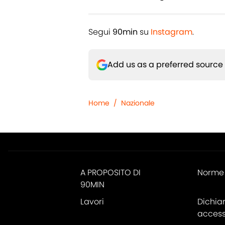
Segui
90min
su
Instagram
.
Add us as a preferred source
Home
/
Nazionale
A PROPOSITO DI
Norme 
90MIN
Lavori
Dichia
accessi