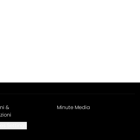
ni &
Minute Media
zioni
es Settings