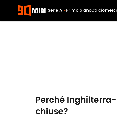
Serie A
Primo piano
Calciomerc
Skip to main content
Perché Inghilterra-
chiuse?