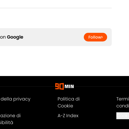
 on
Google
Follow
della privacy
Politica di
Termi
Cookie
condi
razione di
A-Z Index
Cooki
bilità