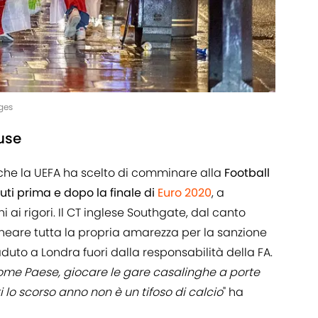
ges
use
 che la UEFA ha scelto di comminare alla
Football
uti prima e dopo la finale di
Euro 2020
, a
i ai rigori. Il CT inglese Southgate, dal canto
neare tutta la propria amarezza per la sanzione
uto a Londra fuori dalla responsabilità della FA.
 come Paese, giocare le gare casalinghe a porte
i lo scorso anno non è un tifoso di calcio
" ha