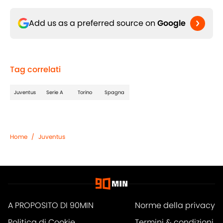
Add us as a preferred source on
Google
Tag correlati
Juventus
Serie A
Torino
Spagna
Home
/
Juventus
A PROPOSITO DI 90MIN
Norme della privacy
Politica di Cookie
Termini & condizioni