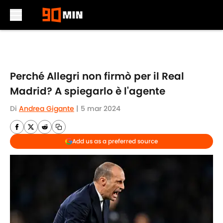
Skip to main content
Perché Allegri non firmò per il Real
Madrid? A spiegarlo è l'agente
Di
Andrea Gigante
|
5 mar 2024
Add us as a preferred source