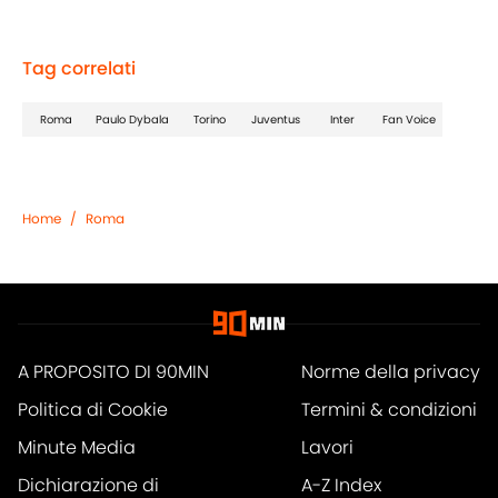
Tag correlati
Roma
Paulo Dybala
Torino
Juventus
Inter
Fan Voice
Home
/
Roma
A PROPOSITO DI 90MIN
Norme della privacy
Politica di Cookie
Termini & condizioni
Minute Media
Lavori
Dichiarazione di
A-Z Index