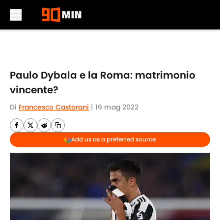
Skip to main content
Paulo Dybala e la Roma: matrimonio
vincente?
Di
Francesco Castorani
|
16 mag 2022
Add us as a preferred source