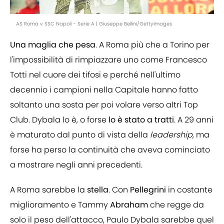
AS Roma v SSC Napoli - Serie A | Giuseppe Bellini/GettyImages
Una maglia che pesa
. A Roma più che a Torino per
l'impossibilità di rimpiazzare uno come Francesco
Totti nel cuore dei tifosi e perché nell'ultimo
decennio i campioni nella Capitale hanno fatto
soltanto una sosta per poi volare verso altri Top
Club. Dybala lo è, o forse
lo è stato a tratti
. A 29 anni
è maturato dal punto di vista della
leadership
, ma
forse ha perso la continuità che aveva cominciato
a mostrare negli anni precedenti.
A Roma sarebbe la
stella
. Con
Pellegrini
in costante
miglioramento e Tammy
Abraham
che regge da
solo il peso dell'attacco, Paulo Dybala sarebbe quel