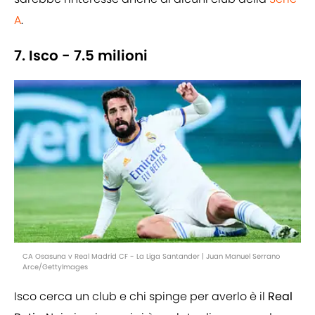
A
.
7. Isco - 7.5 milioni
CA Osasuna v Real Madrid CF - La Liga Santander | Juan Manuel Serrano
Arce/GettyImages
Isco cerca un club e chi spinge per averlo è il
Real