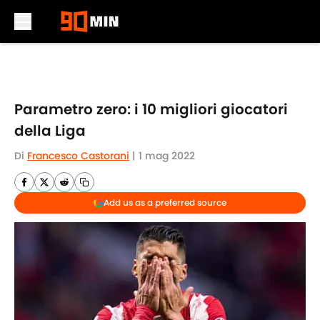
Skip to main content
Parametro zero: i 10 migliori giocatori
della Liga
Di
Francesco Castorani
|
1 mag 2022
Add us as a preferred source