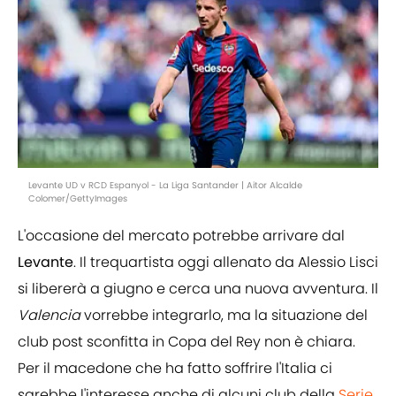
Levante UD v RCD Espanyol - La Liga Santander | Aitor Alcalde
Colomer/GettyImages
L'occasione del mercato potrebbe arrivare dal
Levante
. Il trequartista oggi allenato da Alessio Lisci
si libererà a giugno e cerca una nuova avventura. Il
Valencia
vorrebbe integrarlo, ma la situazione del
club post sconfitta in Copa del Rey non è chiara.
Per il macedone che ha fatto soffrire l'Italia ci
sarebbe l'interesse anche di alcuni club della
Serie