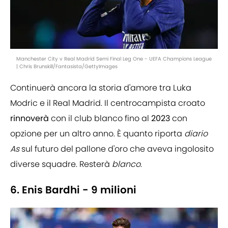
Manchester City v Real Madrid Semi Final Leg One - UEFA Champions League
| Chris Brunskill/Fantasista/GettyImages
Continuerà ancora la storia d'amore tra Luka
Modric e il Real Madrid. Il centrocampista croato
rinnoverà
con il club blanco fino al
2023
con
opzione per un altro anno. È quanto riporta
diario
As
sul futuro del pallone d'oro che aveva ingolosito
diverse squadre. Resterà
blanco
.
6. Enis Bardhi - 9 milioni