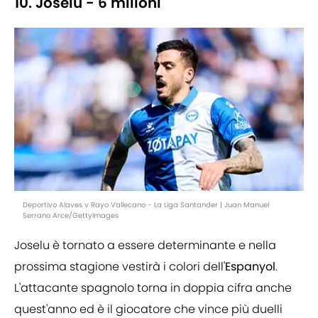
10. Joselu - 6 milioni
Deportivo Alaves v Rayo Vallecano - La Liga Santander | Juan Manuel
Serrano Arce/GettyImages
Joselu è tornato a essere determinante e nella
prossima stagione vestirà i colori dell'
Espanyol
.
L'attacante spagnolo torna in doppia cifra anche
quest'anno ed è il giocatore che vince più duelli