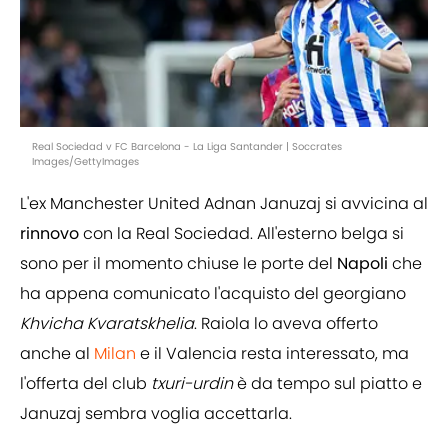
Real Sociedad v FC Barcelona - La Liga Santander | Soccrates
Images/GettyImages
L'ex Manchester United Adnan Januzaj si avvicina al
rinnovo
con la Real Sociedad. All'esterno belga si
sono per il momento chiuse le porte del
Napoli
che
ha appena comunicato l'acquisto del georgiano
Khvicha Kvaratskhelia
. Raiola lo aveva offerto
anche al
Milan
e il Valencia resta interessato, ma
l'offerta del club
txuri-urdin
è da tempo sul piatto e
Januzaj sembra voglia accettarla.