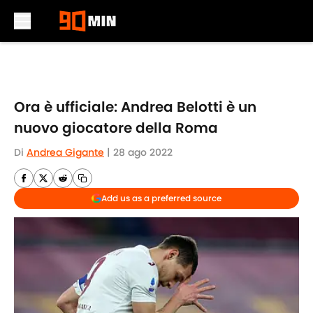
Skip to main content
Ora è ufficiale: Andrea Belotti è un
nuovo giocatore della Roma
Di
Andrea Gigante
|
28 ago 2022
Add us as a preferred source