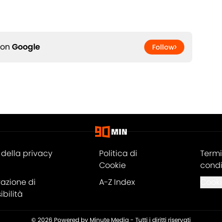
 on
Google
Follow
della privacy
Politica di
Termi
Cookie
condi
razione di
A-Z Index
Cooki
bilità
© 2026
Powered by Minute Media
-
Tutti i diritti riservati