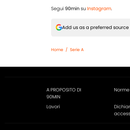
Segui
90min
su
Instagram
.
Add us as a preferred source
Home
/
Serie A
A PROPOSITO DI
Norme 
90MIN
Lavori
Dichia
accessi