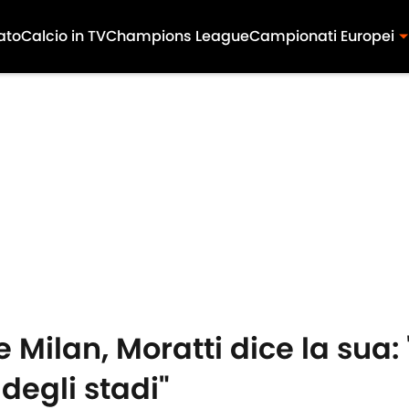
ato
Calcio in TV
Champions League
Campionati Europei
e Milan, Moratti dice la sua:
 degli stadi"