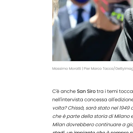
Massimo Moratti | Pier Marco Tacca/GettyIma
C'è anche
San Siro
tra i temi tocc
nell'intervista concessa all'edizi
volta? Chissà, sarà stato nel 1949 
che è parte della storia di Milano 
Milan dovrebbero continuare a gi
stadi, un impianto che è sempre st