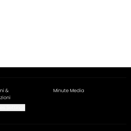
ni &
Minute Media
zioni
es Settings