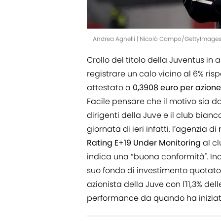
Andrea Agnelli | Nicolò Campo/GettyImage
Crollo del titolo della Juventus in a
registrare un calo vicino al 6% rispe
attestato a
0,3908 euro per azione
Facile pensare che il motivo sia da
dirigenti della Juve e il club bian
giornata di ieri infatti, l’agenzia di
Rating
E+19 Under Monitoring
al cl
indica una “buona conformità". Ino
suo fondo di investimento quotat
azionista della Juve con l'11,3% de
performance da quando ha iniziato l