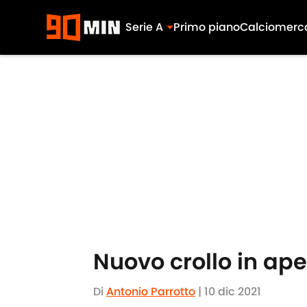
Serie A
Primo piano
Calciomerc
Skip to main content
Nuovo crollo in aper
Di
Antonio Parrotto
|
10 dic 2021