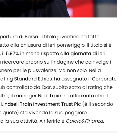
s
pertura di Borsa. Il titolo juventino ha fatto
tto alla chiusura di ieri pomeriggio. Il titolo si è
, il
5,97% in meno rispetto alla giornata di ieri
.
 ricercare proprio sull'indagine che coinvolge i
conero per le plusvalenze. Ma non solo. Nella
rating
Standard
Ethics
, ha assegnato il
Corporate
ub controllato da Exor, subito sotto al rating che
ltre, il manager
Nick
Train
ha affermato che il
o
Lindsell Train Investment Trust Plc
(è il secondo
lle quote) sta vivendo la sua peggiore
a sua attività. A riferirlo è
Calcio&Finanza
.