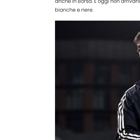
anche in Borsa. E oggi non arrivano 
bianche e nere.