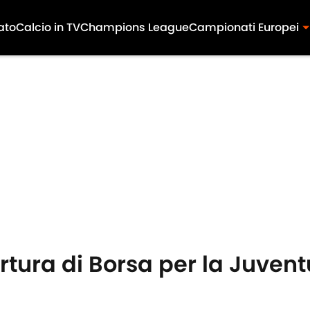
ato
Calcio in TV
Champions League
Campionati Europei
tura di Borsa per la Juventus