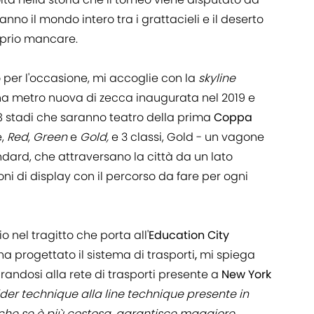
o il mondo intero tra i grattacieli e il deserto
roprio mancare.
o per l'occasione, mi accoglie con la
skyline
a metro nuova di zecca inaugurata nel 2019 e
 8 stadi che saranno teatro della prima
Coppa
e,
Red
,
Green
e
Gold,
e 3 classi, Gold - un vagone
ndard, che attraversano la città da un lato
goni di display con il percorso da fare per ogni
 nel tragitto che porta all'
Education City
 progettato il sistema di trasporti
,
mi spiega
irandosi alla rete di trasporti presente a
New York
ider technique alla line technique presente in
che se è più costosa, garantisce maggiore