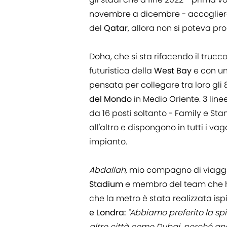
novembre a dicembre - accoglierann
del
Qatar
, allora non si poteva p
Doha, che si sta rifacendo il trucc
futuristica della
West Bay
e con un
pensata per collegare tra loro gli
del Mondo
in Medio Oriente. 3 line
da 16 posti soltanto - Family e Sta
all'altro e dispongono in tutti i va
impianto.
Abdallah
, mio compagno di viaggio
Stadium
e membro del team che ha
che la metro è stata realizzata isp
e Londra:
"Abbiamo preferito la sp
altre città come Dubai, perché an