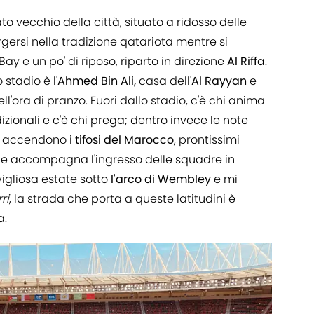
to vecchio della città, situato a ridosso delle
ersi nella tradizione qatariota mentre si
ay e un po' di riposo, riparto in direzione
Al Riffa
.
stadio è l'
Ahmed Bin Ali,
casa dell'
Al Rayyan
e
'ora di pranzo. Fuori dallo stadio, c'è chi anima
dizionali e c'è chi prega; dentro invece le note
d accendono i
tifosi del Marocco
, prontissimi
e accompagna l'ingresso delle squadre in
igliosa estate sotto
l'arco di Wembley
e mi
ri
, la strada che porta a queste latitudini è
a.