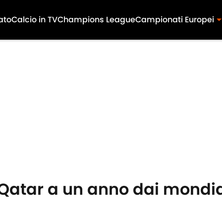
ato
Calcio in TV
Champions League
Campionati Europei
n Qatar a un anno dai mondial