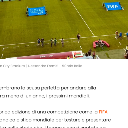
 City Stadium | Alessandro Eremiti - 90min Italia
sembrano la scusa perfetta per andare alla
ra meno di un anno, i prossimi mondiali.
orica edizione di una competizione come la
FIFA
ano calcistico mondiale per testare e presentare
lta nella storia che il torneo viene disputato da