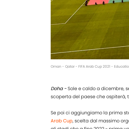
Oman - Qatar - FIFA Arab Cup 2021 - Education
Doha -
Sole e caldo a dicembre, 
scoperta del paese che ospiterà, t
Se poi ci aggiungiamo la prima st
Arab Cup
, scelta dal massimo org
gli stadi che a fine 2022 - prima vo