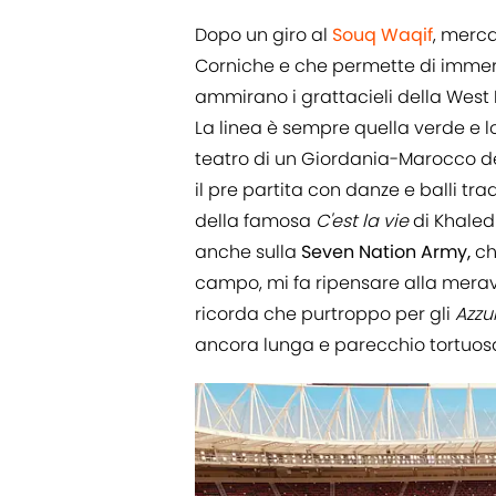
Dopo un giro al
Souq Waqif
, merca
Corniche e che permette di immerg
ammirano i grattacieli della West B
La linea è sempre quella verde e lo 
teatro di un Giordania-Marocco dell
il pre partita con danze e balli tra
della famosa
C'est la vie
di Khale
anche sulla
Seven Nation Army,
ch
campo, mi fa ripensare alla merav
ricorda che purtroppo per gli
Azzur
ancora lunga e parecchio tortuos