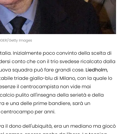
RINGER/Getty Images
Italia. Inizialmente poco convinto della scelta di
ndersi conto che con il trio svedese ricalcato dalla
 nuova squadra può fare grandi cose.
Liedholm
,
abile triade giallo-blu di Milano, con la quale lo
resenze il centrocampista non vide mai
lcio pulito all'insegna della serietà e della
ra e una delle prime bandiere, sarà un
il centrocampo per anni.
a il dono dell'ubiquità, era un mediano ma giocò