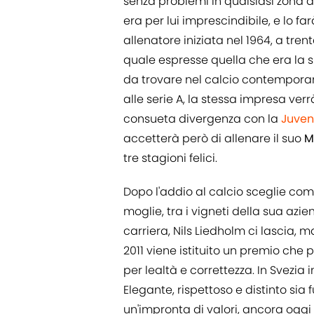
senza problemi in qualsiasi zona 
era per lui imprescindibile, e lo 
allenatore iniziata nel 1964, a tre
quale espresse quella che era la su
da trovare nel calcio contemporan
alle serie A, la stessa impresa ver
consueta divergenza con la
Juven
accetterà però di allenare il suo
M
tre stagioni felici.
Dopo l'addio al calcio sceglie com
moglie, tra i vigneti della sua azi
carriera, Nils Liedholm ci lascia, m
2011 viene istituito un premio che p
per lealtà e correttezza. In Svezia
Elegante, rispettoso e distinto sia
un'impronta di valori, ancora oggi 