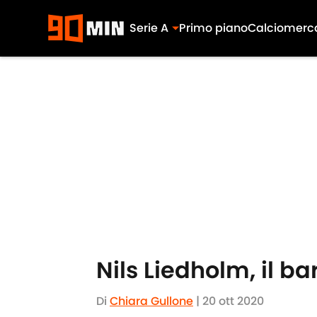
Serie A
Primo piano
Calciomerc
Skip to main content
Nils Liedholm, il b
Di
Chiara Gullone
|
20 ott 2020