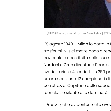
(FILES) File picture of former Swedish s | ST
L'8 agosto 1949, il
Milan
lo porta in 
trasferirsi, Nils ci mette poco a re
nazionale e ricostituito nella sua
Nordahl
e
Gren
diventano l'inarrest
svedese vinse 4 scudetti. In 359 p
un'ammonizione, 12 campionati di ca
correttezza. Capitano della squad
fuoriclasse silente che dominerà 
Il
Barone
, che evidentemente avev