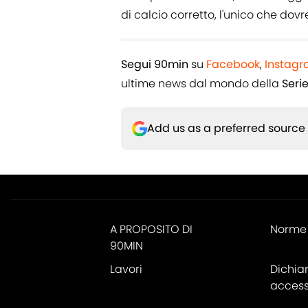
di calcio corretto, l'unico che dov
Segui 90min
su
Facebook
,
Instag
ultime news dal mondo della
Seri
Add us as a preferred source
A PROPOSITO DI
Norme 
90MIN
Lavori
Dichia
accessi