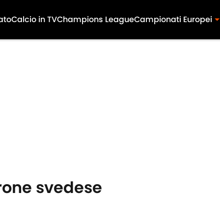
ato
Calcio in TV
Champions League
Campionati Europei
arone svedese