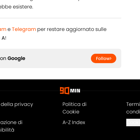
rebbe esistere.
ram
e
Telegram
per restare aggiornato sulle
e A
!
 on
Google
Follow
della privacy
Politica di
Termi
Cookie
condi
razione di
A-Z Index
Cooki
bilità