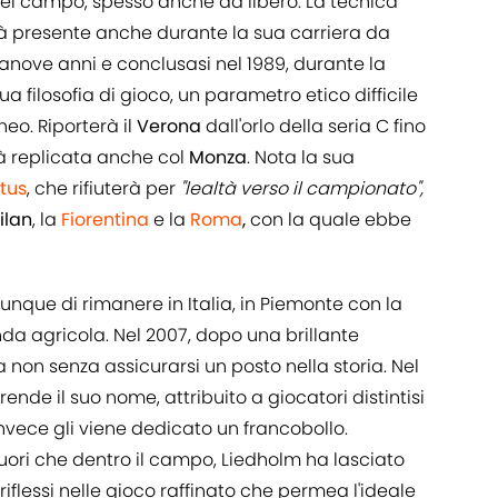
del campo, spesso anche da libero. La tecnica
farà presente anche durante la sua carriera da
ntanove anni e conclusasi nel 1989, durante la
a filosofia di gioco, un parametro etico difficile
eo. Riporterà il
Verona
dall'orlo della seria C fino
rà replicata anche col
Monza
. Nota la sua
tus
, che rifiuterà per
"lealtà verso il campionato",
ilan
, la
Fiorentina
e la
Roma
,
con la quale ebbe
unque di rimanere in Italia, in Piemonte con la
enda agricola. Nel 2007, dopo una brillante
a non senza assicurarsi un posto nella storia. Nel
rende il suo nome, attribuito a giocatori distintisi
 invece gli viene dedicato un francobollo.
 fuori che dentro il campo, Liedholm ha lasciato
riflessi nelle gioco raffinato che permea l'ideale