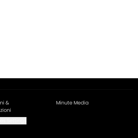
ni &
Minute Media
zioni
es Settings