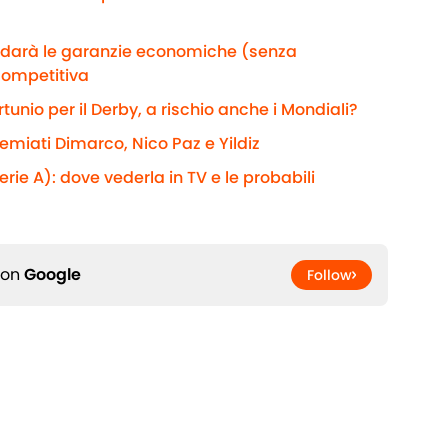
e darà le garanzie economiche (senza
competitiva
rtunio per il Derby, a rischio anche i Mondiali?
remiati Dimarco, Nico Paz e Yildiz
rie A): dove vederla in TV e le probabili
 on
Google
Follow