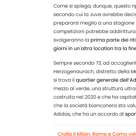
Come si spiega, dunque, questo ri
secondo cui la Juve avrebbe deciso 
prepararsi meglio a una stagione l
competizioni potrebbe addirittura 
svolgeranno la
prima parte del rit
giorni in un'altra location tra la fin
Sempre secondo
TS
, ad accoglier
Herzogenaurach, distretto della M
si trova il
quartier generale dell’A
mezzo al verde, una struttura ult
costruita nel 2020 e che ha ospitat
che la società bianconera sta valu
Adidas, che ha un accordo di
spon
Crolla il Milan, Roma e Como vol