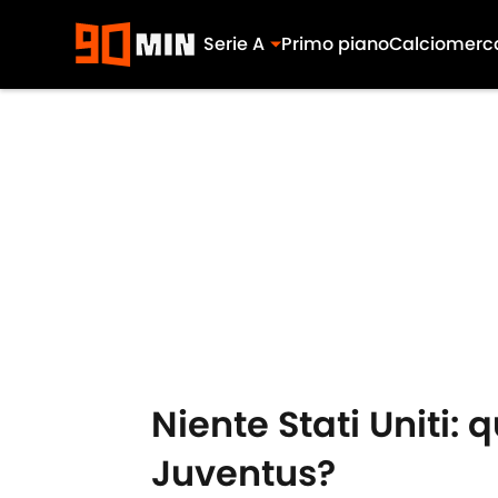
Serie A
Primo piano
Calciomerc
Skip to main content
Niente Stati Uniti: 
Juventus?