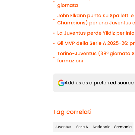
•
giornata
John Elkann punta su Spalletti 
•
Champions) per una Juventus 
La Juventus perde Yildiz per info
•
Gli MVP della Serie A 2025-26: p
•
Torino-Juventus (38ª giornata Se
•
formazioni
Add us as a preferred source
Tag correlati
Juventus
Serie A
Nazionale
Germania