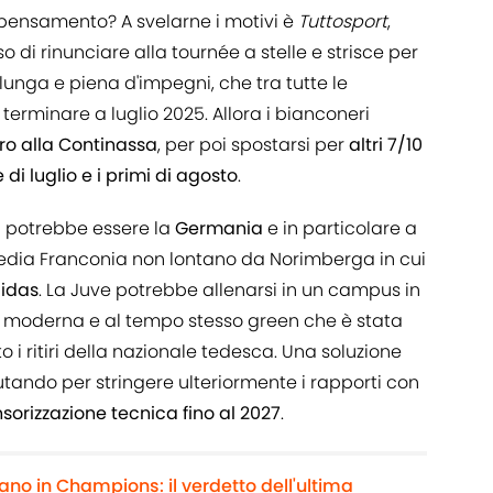
pensamento? A svelarne i motivi è
Tuttosport
,
di rinunciare alla tournée a stelle e strisce per
unga e piena d'impegni, che tra tutte le
terminare a luglio 2025. Allora i bianconeri
iro alla Continassa
, per poi spostarsi per
altri 7/10
e di luglio e i primi di agosto
.
li potrebbe essere la
Germania
e in particolare a
edia Franconia non lontano da Norimberga in cui
didas
. La Juve potrebbe allenarsi in un campus in
ra moderna e al tempo stesso green che è stata
o i ritiri della nazionale tedesca. Una soluzione
tando per stringere ulteriormente i rapporti con
sorizzazione tecnica fino al 2027
.
ano in Champions: il verdetto dell'ultima