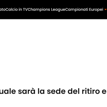
ato
Calcio in TV
Champions League
Campionati Europei
quale sarà la sede del ritiro 