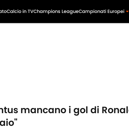
ato
Calcio in TV
Champions League
Campionati Europei
ntus mancano i gol di Rona
aio"