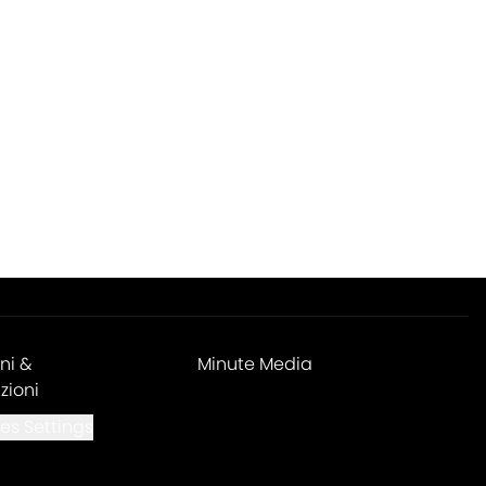
ni &
Minute Media
zioni
es Settings