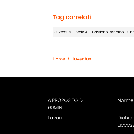
Tag correlati
Juventus
Serie A
Cristiano Ronaldo
Cha
Home
/
Juventus
A PROPOSITO DI
Norme 
90MIN
Lavori
Dichia
accessi