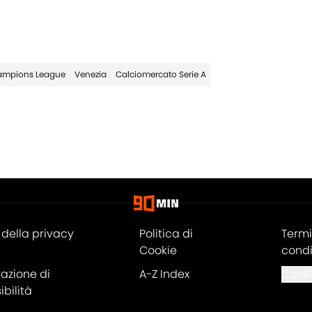
mpions League
Venezia
Calciomercato Serie A
della privacy
Politica di
Termi
Cookie
condi
razione di
A-Z Index
Cooki
bilità