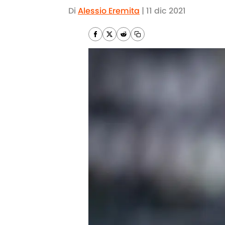
Di
Alessio Eremita
|
11 dic 2021