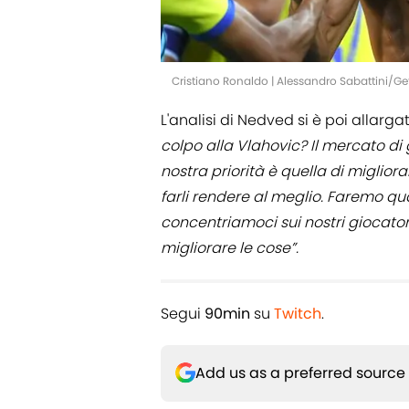
Cristiano Ronaldo | Alessandro Sabattini/G
L'analisi di Nedved si è poi allarga
colpo alla Vlahovic? Il mercato di g
nostra priorità è quella di migliora
farli rendere al meglio. Faremo q
concentriamoci sui nostri giocato
migliorare le cose”.
Segui
90min
su
Twitch
.
Add us as a preferred source