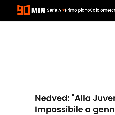
Serie A
Primo piano
Calciomerc
Skip to main content
Nedved: "Alla Juve
Impossibile a genn