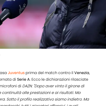
s
 casa
Juventus
prima del match contro il
Venezia
,
ornata di
Serie A
. Ecco le dichiarazioni rilasciate
microfoni di
DAZN
:
"Dopo aver vinto il girone di
tinuità alle prestazioni e ai risultati. Ma
a. Sotto il profilo realizzativo siamo indietro. Ma
eschi, tutti i giocatori offensivi, i quali