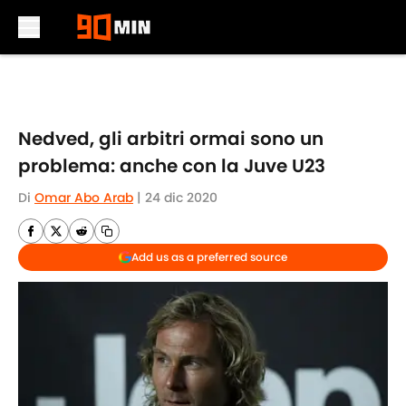
Skip to main content
Nedved, gli arbitri ormai sono un
problema: anche con la Juve U23
Di
Omar Abo Arab
|
24 dic 2020
Add us as a preferred source