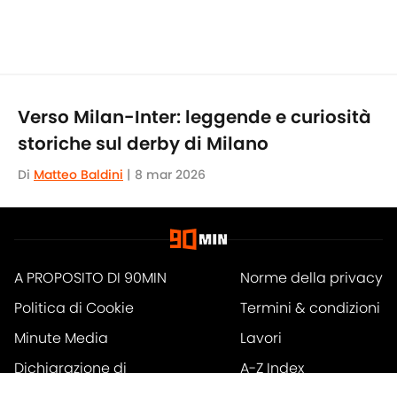
Verso Milan-Inter: leggende e curiosità
storiche sul derby di Milano
Di
Matteo Baldini
|
8 mar 2026
A PROPOSITO DI 90MIN
Norme della privacy
Politica di Cookie
Termini & condizioni
Minute Media
Lavori
Dichiarazione di
A-Z Index
accessibilità