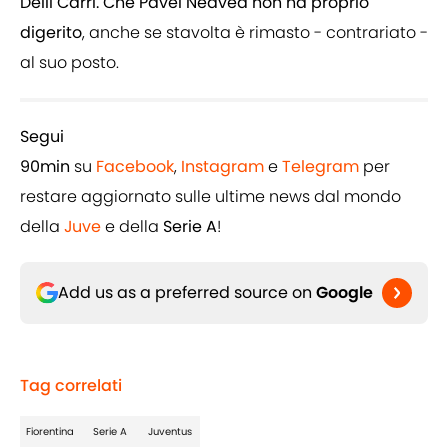
Delli Carri. Che Pavel Nedved non ha proprio
digerito
, anche se stavolta è rimasto - contrariato -
al suo posto.
Segui
90min
su
Facebook
,
Instagram
e
Telegram
per
restare aggiornato sulle ultime news dal mondo
della
Juve
e della
Serie A
!
Add us as a preferred source on
Google
Tag correlati
Fiorentina
Serie A
Juventus