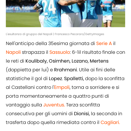
L'esultanza di gruppo del Napoli | Francesco Pecoraro/GettyImages
Nell'anticipo della 35esima giornata di
Serie A
il
Napoli
strapazza il
Sassuolo
: 6-1il risultato finale con
le reti di
Koulibaly, Osimhen, Lozano, Mertens
(doppietta per lui) e
Rrahmani
. Utile ai fini delle
statistiche il gol di
Lopez
.
Spalletti,
dopo la sconfitta
al Castellani contro l'
Empoli
, torna a sorridere e si
porta momentaneamente a quattro punti di
vantaggio sulla
Juventus.
Terza sconfitta
consecutiva per gli uomini di
Dionisi,
la seconda in
trasferta dopo quella rimediata contro il
Cagliari.