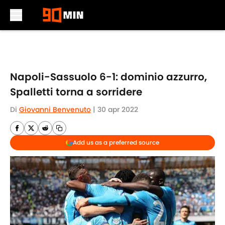
Skip to main content
Napoli-Sassuolo 6-1: dominio azzurro,
Spalletti torna a sorridere
Di
Giovanni Benvenuto
|
30 apr 2022
Add us as a preferred source