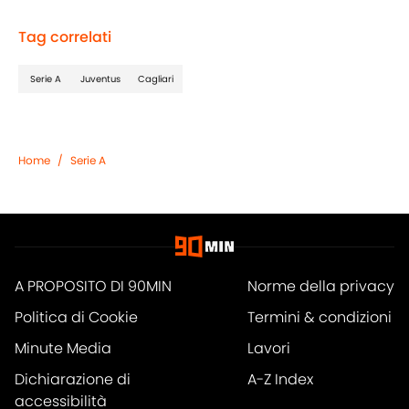
Tag correlati
Serie A
Juventus
Cagliari
Home
/
Serie A
A PROPOSITO DI 90MIN
Norme della privacy
Politica di Cookie
Termini & condizioni
Minute Media
Lavori
Dichiarazione di
A-Z Index
accessibilità