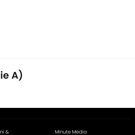
ie A)
ni &
Minute Media