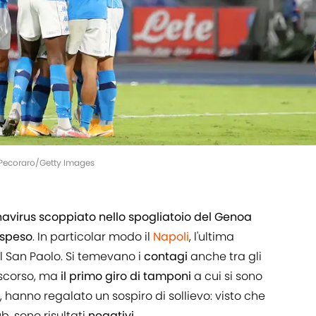
 Pecoraro/Getty Images
avirus
scoppiato nello spogliatoio del Genoa
speso
. In particolar modo il
Napoli
, l'ultima
l San Paolo. Si temevano i
contagi
anche tra gli
 scorso, ma
il primo giro di tamponi
a cui si sono
, hanno regalato un sospiro di sollievo: visto che
ub, sono risultati
negativi
.