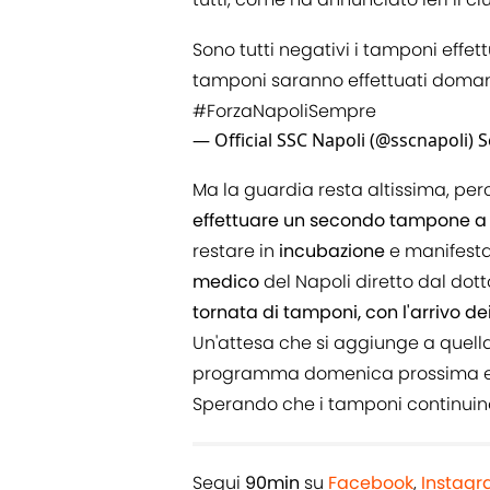
Sono tutti negativi i tamponi effet
tamponi saranno effettuati doman
#ForzaNapoliSempre
— Official SSC Napoli (@sscnapoli)
S
Ma la guardia resta altissima, per
effettuare un secondo tampone a 
restare in
incubazione
e manifestar
medico
del Napoli diretto dal dot
tornata di tamponi, con l'arrivo de
Un'attesa che si aggiunge a quella
programma domenica prossima e c
Sperando che i tamponi continuino
Segui
90min
su
Facebook
,
Instag