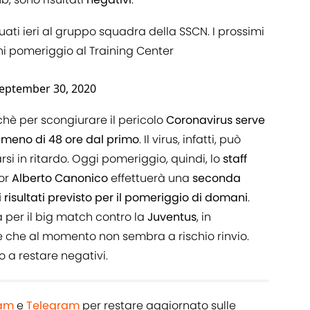
tuati ieri al gruppo squadra della SSCN. I prossimi
i pomeriggio al Training Center
eptember 30, 2020
chè per scongiurare il pericolo
Coronavirus
serve
meno di 48 ore dal primo
. Il virus, infatti, può
si in ritardo. Oggi pomeriggio, quindi, lo
staff
tor
Alberto
Canonico
effettuerà una
seconda
i risultati previsto per il pomeriggio di domani
.
 per il big match contro la
Juventus
, in
he al momento non sembra a rischio rinvio.
 a restare negativi.
ram
e
Telegram
per restare aggiornato sulle