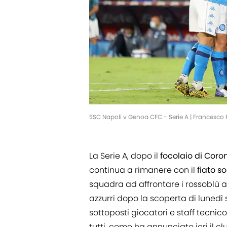
SSC Napoli v Genoa CFC - Serie A | Francesco
La Serie A, dopo il
focolaio
di
Coron
continua a rimanere con il
fiato
so
squadra ad affrontare i rossoblù a
azzurri dopo la scoperta di lunedì
sottoposti giocatori e staff tecnico
tutti, come ha annunciato ieri il cl