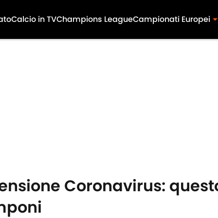
ato
Calcio in TV
Champions League
Campionati Europei
prensione Coronavirus: ques
mponi