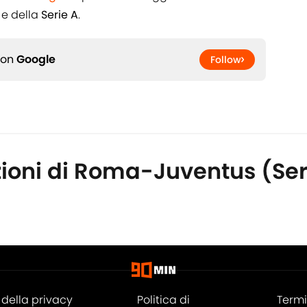
e della
Serie A
.
 on
Google
Follow
zioni di Roma-Juventus (Ser
della privacy
Politica di
Termi