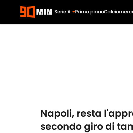
Serie A
Primo piano
Calciomerc
Skip to main content
Napoli, resta l'ap
secondo giro di ta