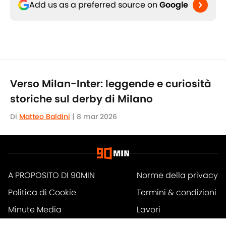
Add us as a preferred source on
Google
Verso Milan-Inter: leggende e curiosità
storiche sul derby di Milano
Di
Matteo Baldini
|
8 mar 2026
A PROPOSITO DI 90MIN
Norme della privacy
Politica di Cookie
Termini & condizioni
Minute Media
Lavori