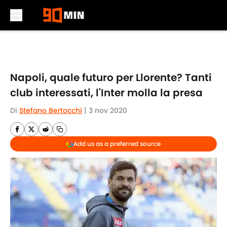
Skip to main content
Napoli, quale futuro per Llorente? Tanti
club interessati, l'Inter molla la presa
Di
Stefano Bertocchi
|
3 nov 2020
Add us as a preferred source