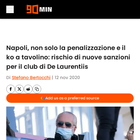
Skip to main content
Napoli, non solo la penalizzazione e il
ko a tavolino: rischio di nuove sanzioni
per il club di De Laurentiis
Di
Stefano Bertocchi
|
12 nov 2020
Add us as a preferred source