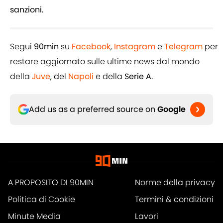
sanzioni.
Segui
90min
su
Facebook
,
Instagram
e
Telegram
per
restare aggiornato sulle ultime news dal mondo
della
Juve
, del
Napoli
e della
Serie A.
Add us as a preferred source on
Google
A PROPOSITO DI 90MIN
Norme della privacy
Politica di Cookie
Termini & condizioni
Minute Media
Lavori