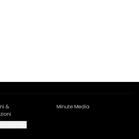
ni &
Minute Media
zioni
es Settings