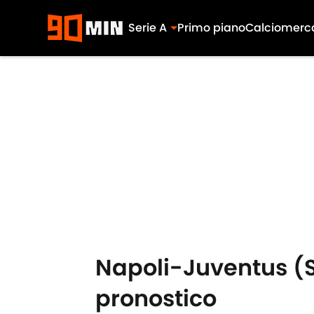
Serie A
Primo piano
Calciomerc
Skip to main content
Napoli-Juventus (Se
pronostico