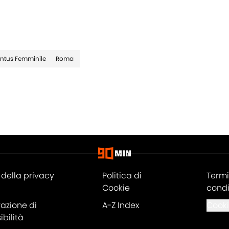
ntus Femminile
Roma
della privacy
Politica di
Termi
Cookie
condi
razione di
A-Z Index
Cooki
bilità