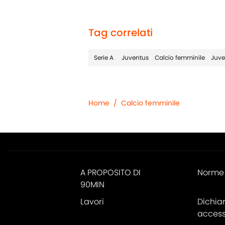
Tag correlati
Serie A
Juventus
Calcio femminile
Juve
Home
/
Calcio femminile
A PROPOSITO DI
Norme 
90MIN
Lavori
Dichia
accessi