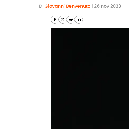
Di
Giovanni Benvenuto
|
26 nov 2023