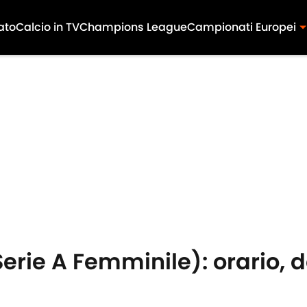
ato
Calcio in TV
Champions League
Campionati Europei
rie A Femminile): orario, d