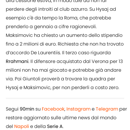
alla cessione estiva, in modo tale da non far
perdere degli introiti al club azzurro. Su Hysaj ad
esempio c'è da tempo la Roma, che potrebbe
prenderlo a gennaio a cifre ragionevoli.
Maksimovic ha chiesto un aumento dello stipendio
fino a 2 milioni di euro. Richiesta che non ha trovato
d’accordo De Laurentiis. Il terzo caso riguarda
Rrahmani
. Il difensore acquistato dal Verona per 13
milioni non ha mai giocato e potrebbe già andare
via. Poi Giuntoli proverà a trovare la quadra per
Hysaj e Maksimovic, per non perderli a costo zero.
Segui
90min
su
Facebook
,
Instagram
e
Telegram
per
restare aggiornato sulle ultime news dal mondo
del
Napoli
e della
Serie A
.