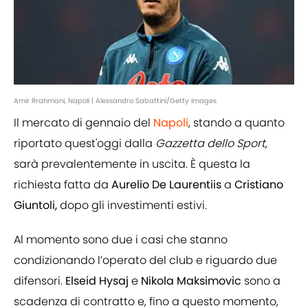
Amir Rrahmani, Napoli | Alessandro Sabattini/Getty Images
Il mercato di gennaio del
Napoli
, stando a quanto
riportato quest'oggi dalla
Gazzetta dello Sport
,
sarà prevalentemente in uscita. È questa la
richiesta fatta da
Aurelio De Laurentiis
a
Cristiano
Giuntoli,
dopo gli investimenti estivi.
Al momento sono due i casi che stanno
condizionando l’operato del club e riguardo due
difensori.
Elseid
Hysaj
e
Nikola
Maksimovic
sono a
scadenza di contratto e, fino a questo momento,