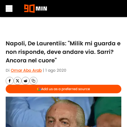
Skip to main content
Napoli, De Laurentiis: "Milik mi guarda e
non risponde, deve andare via. Sarri?
Ancora nel cuore"
Di
Omar Abo Arab
|
1 ago 2020
Add us as a preferred source