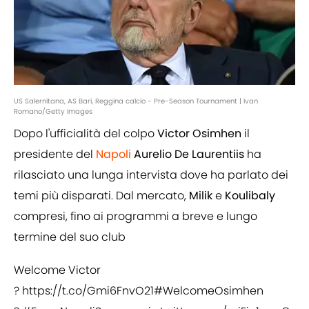
US Salernitana, AS Bari, Reggina calcio - Pre-Season Tournament | Ivan
Romano/Getty Images
Dopo l'ufficialità del colpo
Victor
Osimhen
il
presidente del
Napoli
Aurelio
De
Laurentiis
ha
rilasciato una lunga intervista dove ha parlato dei
temi più disparati. Dal mercato,
Milik
e
Koulibaly
compresi, fino ai programmi a breve e lungo
termine del suo club
Welcome Victor
?
https://t.co/Gmi6FnvO21
#WelcomeOsimhen