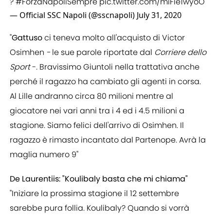
?
#ForzaNapoliSempre
pic.twitter.com/miFie1wyoO
— Official SSC Napoli (@sscnapoli)
July 31, 2020
"
Gattuso
ci teneva molto all'acquisto di Victor
Osimhen
-
le sue parole riportate dal
Corriere
dello
Sport
-
.
Bravissimo Giuntoli nella trattativa anche
perché il ragazzo ha cambiato gli agenti in corsa.
Al Lille andranno circa 80 milioni mentre al
giocatore nei vari anni tra i 4 ed i 4.5 milioni a
stagione. Siamo felici dell'arrivo di Osimhen. Il
ragazzo è rimasto incantato dal Partenope. Avrà la
maglia numero 9"
De Laurentiis: "Koulibaly basta che mi chiama"
"Iniziare la prossima stagione il 12 settembre
sarebbe pura follia. Koulibaly? Quando si vorrà