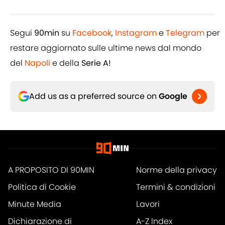
Segui
90min
su
Facebook
,
Instagram
e
Telegram
per
restare aggiornato sulle ultime news dal mondo
del
Napoli
e della
Serie A!
Add us as a preferred source on
Google
A PROPOSITO DI 90MIN
Norme della privacy
Politica di Cookie
Termini & condizioni
Minute Media
Lavori
Dichiarazione di
A-Z Index