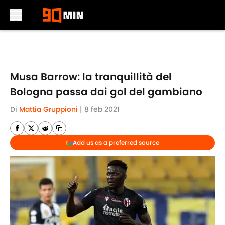
Skip to main content
Musa Barrow: la tranquillità del
Bologna passa dai gol del gambiano
Di
Mattia Gruppioni
|
8 feb 2021
Add us as a preferred source