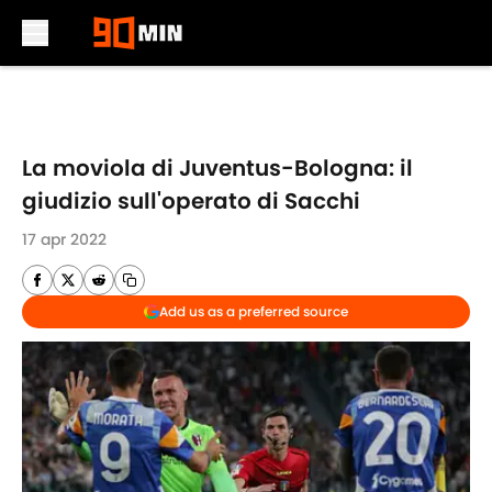
Skip to main content
La moviola di Juventus-Bologna: il
giudizio sull'operato di Sacchi
17 apr 2022
Add us as a preferred source