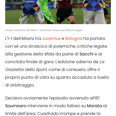
Finale concitato all'Allianz | Jonathan Moscrop/GettyImages
L'1-1 dell'Allianz tra
Juventus
e
Bologna
ha portato
con sé uno strascico di polemiche, critiche legate
alla gestione della sfida da parte di
Sacchi
e al
concitato finale di gara. L'edizione odierna de
La
Gazzetta dello Sport
, come di consueto, offre il
proprio punto di vista su quanto accaduto a livello
di arbitraggio.
Decisivo ovviamente l'episodio avvenuto all'81':
Soumoaro
interviene in modo falloso su
Morata
al
limite dell'area, Cuadrado irrompe e prende la