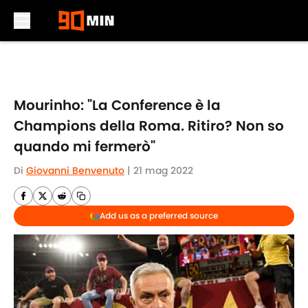
Skip to main content
Mourinho: "La Conference è la
Champions della Roma. Ritiro? Non so
quando mi fermerò"
Di
Giovanni Benvenuto
|
21 mag 2022
Add us as a preferred source