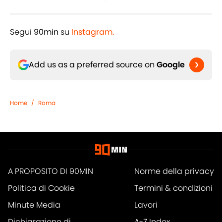
Segui
90min
su
Instagram.
Add us as a preferred source on
Google
Home
/
Roma
A PROPOSITO DI 90MIN
Norme della privacy
Politica di Cookie
Termini & condizioni
Minute Media
Lavori
Dichiarazione di
A-Z Index